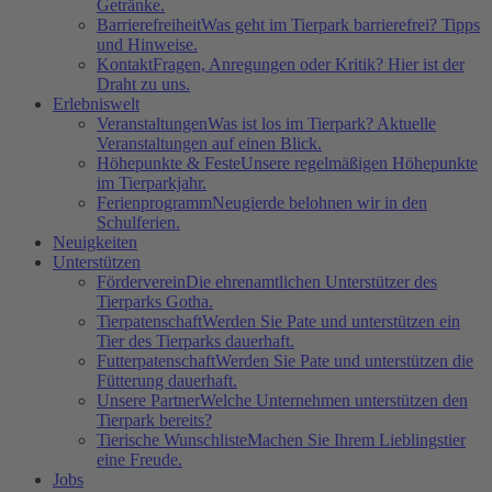
Getränke.
Barrierefreiheit
Was geht im Tierpark barrierefrei? Tipps
und Hinweise.
Kontakt
Fragen, Anregungen oder Kritik? Hier ist der
Draht zu uns.
Erlebniswelt
Veranstaltungen
Was ist los im Tierpark? Aktuelle
Veranstaltungen auf einen Blick.
Höhepunkte & Feste
Unsere regelmäßigen Höhepunkte
im Tierparkjahr.
Ferienprogramm
Neugierde belohnen wir in den
Schulferien.
Neuigkeiten
Unterstützen
Förderverein
Die ehrenamtlichen Unterstützer des
Tierparks Gotha.
Tierpatenschaft
Werden Sie Pate und unterstützen ein
Tier des Tierparks dauerhaft.
Futterpatenschaft
Werden Sie Pate und unterstützen die
Fütterung dauerhaft.
Unsere Partner
Welche Unternehmen unterstützen den
Tierpark bereits?
Tierische Wunschliste
Machen Sie Ihrem Lieblingstier
eine Freude.
Jobs