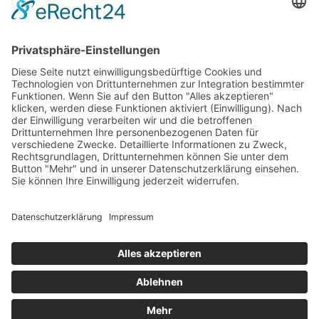
Tierlexikon
Artenschutz
Besuch planen
Tickets & Eintrittspreise
Lageplan
Öffnungszeiten
Anfahrt & Parken
Gastronomie
Barrierefreiheit
Kontakt
Erlebniswelt
Veranstaltungen
Höhepunkte & Feste
Ferienprogramm
Neuigkeiten
Unterstützen
Förderverein
Tierpatenschaft
Futterpatenschaft
Unsere Partner
Tierische Wunschliste
Öffnungszeiten
Eintrittspreise
Anfahrt