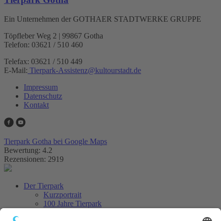
Ein Unternehmen der GOTHAER STADTWERKE GRUPPE
Töpfleber Weg 2 | 99867 Gotha
Telefon: 03621 / 510 460
Telefax: 03621 / 510 449
E-Mail:
Tierpark-Assistenz
@
kultourstadt.de
Impressum
Datenschutz
Kontakt
Tierpark Gotha bei Google Maps
Bewertung: 4.2
Rezensionen: 2919
Der Tierpark
Kurzportrait
100 Jahre Tierpark
Aus dem Tierpark