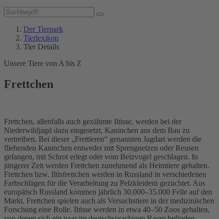
Der Tierpark
Tierlexikon
Tier Details
Unsere Tiere von A bis Z
Frettchen
Frettchen, allenfalls auch gezähmte Iltisse, werden bei der
Niederwildjagd dazu eingesetzt, Kaninchen aus dem Bau zu
vertreiben. Bei dieser „Frettieren“ genannten Jagdart werden die
fliehenden Kaninchen entweder mit Sprengnetzen oder Reusen
gefangen, mit Schrot erlegt oder vom Beizvogel geschlagen. In
jüngerer Zeit werden Frettchen zunehmend als Heimtiere gehalten.
Frettchen bzw. Iltisfrettchen werden in Russland in verschiedenen
Farbschlägen für die Verarbeitung zu Pelzkleidern gezüchtet. Aus
europäisch Russland kommen jährlich 30.000–35.000 Felle auf den
Markt. Frettchen spielen auch als Versuchstiere in der medizinischen
Forschung eine Rolle. Iltisse werden in etwa 40–50 Zoos gehalten,
von denen sich ein paar im deutschsprachigen Raum befinden.