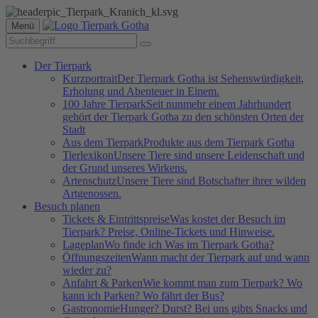
Menü
Der Tierpark
Kurzportrait
Der Tierpark Gotha ist Sehenswürdigkeit,
Erholung und Abenteuer in Einem.
100 Jahre Tierpark
Seit nunmehr einem Jahrhundert
gehört der Tierpark Gotha zu den schönsten Orten der
Stadt
Aus dem Tierpark
Produkte aus dem Tierpark Gotha
Tierlexikon
Unsere Tiere sind unsere Leidenschaft und
der Grund unseres Wirkens.
Artenschutz
Unsere Tiere sind Botschafter ihrer wilden
Artgenossen.
Besuch planen
Tickets & Eintrittspreise
Was kostet der Besuch im
Tierpark? Preise, Online-Tickets und Hinweise.
Lageplan
Wo finde ich Was im Tierpark Gotha?
Öffnungszeiten
Wann macht der Tierpark auf und wann
wieder zu?
Anfahrt & Parken
Wie kommt man zum Tierpark? Wo
kann ich Parken? Wo fährt der Bus?
Gastronomie
Hunger? Durst? Bei uns gibts Snacks und