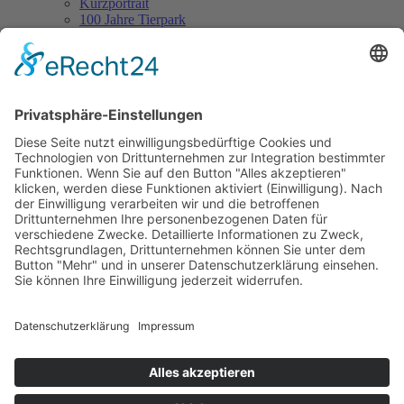
Kurzportrait
100 Jahre Tierpark
Aus dem Tierpark
Tierlexikon
Artenschutz
Besuch planen
Tickets & Eintrittspreise
Lageplan
Öffnungszeiten
Anfahrt & Parken
Gastronomie
Barrierefreiheit
Kontakt
Erlebniswelt
Veranstaltungen
Höhepunkte & Feste
Ferienprogramm
Neuigkeiten
Unterstützen
Förderverein
Tierpatenschaft
Futterpatenschaft
Unsere Partner
Tierische Wunschliste