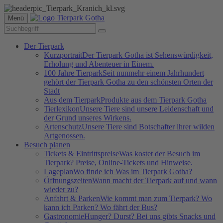
Menü
Der Tierpark
Kurzportrait
Der Tierpark Gotha ist Sehenswürdigkeit,
Erholung und Abenteuer in Einem.
100 Jahre Tierpark
Seit nunmehr einem Jahrhundert
gehört der Tierpark Gotha zu den schönsten Orten der
Stadt
Aus dem Tierpark
Produkte aus dem Tierpark Gotha
Tierlexikon
Unsere Tiere sind unsere Leidenschaft und
der Grund unseres Wirkens.
Artenschutz
Unsere Tiere sind Botschafter ihrer wilden
Artgenossen.
Besuch planen
Tickets & Eintrittspreise
Was kostet der Besuch im
Tierpark? Preise, Online-Tickets und Hinweise.
Lageplan
Wo finde ich Was im Tierpark Gotha?
Öffnungszeiten
Wann macht der Tierpark auf und wann
wieder zu?
Anfahrt & Parken
Wie kommt man zum Tierpark? Wo
kann ich Parken? Wo fährt der Bus?
Gastronomie
Hunger? Durst? Bei uns gibts Snacks und