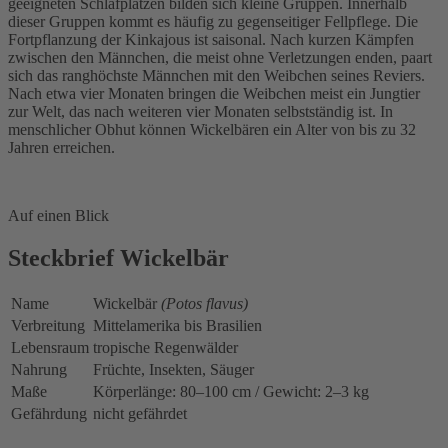
geeigneten Schlafplätzen bilden sich kleine Gruppen. Innerhalb
dieser Gruppen kommt es häufig zu gegenseitiger Fellpflege. Die
Fortpflanzung der Kinkajous ist saisonal. Nach kurzen Kämpfen
zwischen den Männchen, die meist ohne Verletzungen enden, paart
sich das ranghöchste Männchen mit den Weibchen seines Reviers.
Nach etwa vier Monaten bringen die Weibchen meist ein Jungtier
zur Welt, das nach weiteren vier Monaten selbstständig ist. In
menschlicher Obhut können Wickelbären ein Alter von bis zu 32
Jahren erreichen.
Auf einen Blick
Steckbrief Wickelbär
Name
Wickelbär
(Potos flavus)
Verbreitung
Mittelamerika bis Brasilien
Lebensraum
tropische Regenwälder
Nahrung
Früchte, Insekten, Säuger
Maße
Körperlänge: 80–100 cm / Gewicht: 2–3 kg
Gefährdung
nicht gefährdet