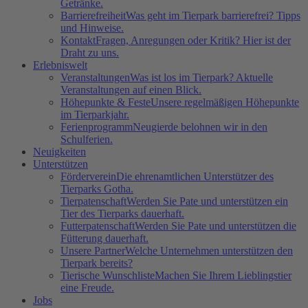
Getränke.
Barrierefreiheit
Was geht im Tierpark barrierefrei? Tipps
und Hinweise.
Kontakt
Fragen, Anregungen oder Kritik? Hier ist der
Draht zu uns.
Erlebniswelt
Veranstaltungen
Was ist los im Tierpark? Aktuelle
Veranstaltungen auf einen Blick.
Höhepunkte & Feste
Unsere regelmäßigen Höhepunkte
im Tierparkjahr.
Ferienprogramm
Neugierde belohnen wir in den
Schulferien.
Neuigkeiten
Unterstützen
Förderverein
Die ehrenamtlichen Unterstützer des
Tierparks Gotha.
Tierpatenschaft
Werden Sie Pate und unterstützen ein
Tier des Tierparks dauerhaft.
Futterpatenschaft
Werden Sie Pate und unterstützen die
Fütterung dauerhaft.
Unsere Partner
Welche Unternehmen unterstützen den
Tierpark bereits?
Tierische Wunschliste
Machen Sie Ihrem Lieblingstier
eine Freude.
Jobs