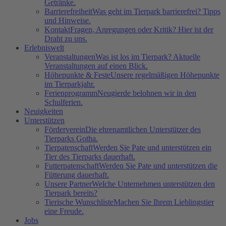
Getränke.
Barrierefreiheit
Was geht im Tierpark barrierefrei? Tipps
und Hinweise.
Kontakt
Fragen, Anregungen oder Kritik? Hier ist der
Draht zu uns.
Erlebniswelt
Veranstaltungen
Was ist los im Tierpark? Aktuelle
Veranstaltungen auf einen Blick.
Höhepunkte & Feste
Unsere regelmäßigen Höhepunkte
im Tierparkjahr.
Ferienprogramm
Neugierde belohnen wir in den
Schulferien.
Neuigkeiten
Unterstützen
Förderverein
Die ehrenamtlichen Unterstützer des
Tierparks Gotha.
Tierpatenschaft
Werden Sie Pate und unterstützen ein
Tier des Tierparks dauerhaft.
Futterpatenschaft
Werden Sie Pate und unterstützen die
Fütterung dauerhaft.
Unsere Partner
Welche Unternehmen unterstützen den
Tierpark bereits?
Tierische Wunschliste
Machen Sie Ihrem Lieblingstier
eine Freude.
Jobs