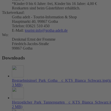
*Kinder 0 bis 6 Jahre: frei, Kinder bis 16 Jahre: 4,00 €
Restkarten sind beim Gästeführer erhältlich.
Ticketverkauf:
Gotha adelt - Tourist-Information & Shop
Hauptmarkt 40, 99867 Gotha
Telefon: 03621 510 450
E-Mail:
tourist-info
@
gotha-adelt.de
Wo:
Denkmal Ernst der Fromme
Friedrich-Jacobs-Straße
99867 Gotha
Downloads
Begraebnisinsel_Park_Gotha__c_KTS_Bianca_Schwarz.jpg
(j
3 MB)
Herzoglicher_Park_Tannengarten__c_KTS_Bianca_Schwarz.j
2 MB)