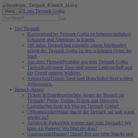
Menü
Der Tierpark
Kurzportrait
Der Tierpark Gotha ist Sehenswürdigkeit,
Erholung und Abenteuer in Einem.
100 Jahre Tierpark
Seit nunmehr einem Jahrhundert
gehört der Tierpark Gotha zu den schönsten Orten der
Stadt
Aus dem Tierpark
Produkte aus dem Tierpark Gotha
Tierlexikon
Unsere Tiere sind unsere Leidenschaft und
der Grund unseres Wirkens.
Artenschutz
Unsere Tiere sind Botschafter ihrer wilden
Artgenossen.
Besuch planen
Tickets & Eintrittspreise
Was kostet der Besuch im
Tierpark? Preise, Online-Tickets und Hinweise.
Lageplan
Wo finde ich Was im Tierpark Gotha?
Öffnungszeiten
Wann macht der Tierpark auf und wann
wieder zu?
Anfahrt & Parken
Wie kommt man zum Tierpark? Wo
kann ich Parken? Wo fährt der Bus?
Gastronomie
Hunger? Durst? Bei uns gibts Snacks und