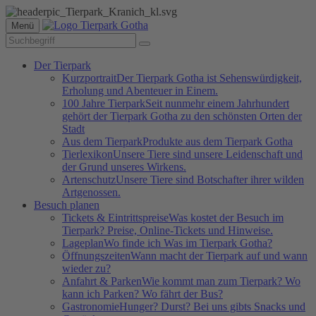
Menü
Der Tierpark
Kurzportrait
Der Tierpark Gotha ist Sehenswürdigkeit,
Erholung und Abenteuer in Einem.
100 Jahre Tierpark
Seit nunmehr einem Jahrhundert
gehört der Tierpark Gotha zu den schönsten Orten der
Stadt
Aus dem Tierpark
Produkte aus dem Tierpark Gotha
Tierlexikon
Unsere Tiere sind unsere Leidenschaft und
der Grund unseres Wirkens.
Artenschutz
Unsere Tiere sind Botschafter ihrer wilden
Artgenossen.
Besuch planen
Tickets & Eintrittspreise
Was kostet der Besuch im
Tierpark? Preise, Online-Tickets und Hinweise.
Lageplan
Wo finde ich Was im Tierpark Gotha?
Öffnungszeiten
Wann macht der Tierpark auf und wann
wieder zu?
Anfahrt & Parken
Wie kommt man zum Tierpark? Wo
kann ich Parken? Wo fährt der Bus?
Gastronomie
Hunger? Durst? Bei uns gibts Snacks und