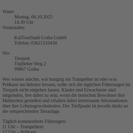
Wann:
Montag, 06.10.2025
14.30 Uhr
Veranstalter:
KulTourStadt Gotha GmbH
Telefon: 03621510430
Wo:
Tierpark
Töpfleber Weg 2
99867 Gotha
Wer wissen möchte, wie hungrig ein Trampeltier ist oder was
Pelikane am liebsten fressen, sollte sich die täglichen Fütterungen im
Tierpark nicht entgehen lassen. Kinder und Erwachsene sind
eingeladen, live dabei zu sein, wenn die tierischen Bewohner ihre
Mahlzeiten genießen und erhalten dabei interessante Informationen
über ihre Lebensgewohnheiten. Der Treffpunkt ist jeweils direkt an
der entsprechenden Tieranlage.
Täglich kommentierte Führungen:
11 Uhr – Trampeltiere
12 Uhr – Pelikane