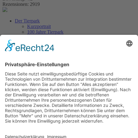
Rezensionen: 2919
Der Tierpark
Kurzportrait
100 Jahre Tierpark
Aus dem Tierpark
Tierlexikon
Artenschutz
Besuch planen
Tickets & Eintrittspreise
Lageplan
Öffnungszeiten
Anfahrt & Parken
Gastronomie
Barrierefreiheit
Kontakt
Erlebniswelt
Veranstaltungen
Höhepunkte & Feste
Ferienprogramm
Neuigkeiten
Unterstützen
Förderverein
Tierpatenschaft