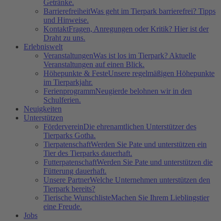
Getränke.
Barrierefreiheit
Was geht im Tierpark barrierefrei? Tipps
und Hinweise.
Kontakt
Fragen, Anregungen oder Kritik? Hier ist der
Draht zu uns.
Erlebniswelt
Veranstaltungen
Was ist los im Tierpark? Aktuelle
Veranstaltungen auf einen Blick.
Höhepunkte & Feste
Unsere regelmäßigen Höhepunkte
im Tierparkjahr.
Ferienprogramm
Neugierde belohnen wir in den
Schulferien.
Neuigkeiten
Unterstützen
Förderverein
Die ehrenamtlichen Unterstützer des
Tierparks Gotha.
Tierpatenschaft
Werden Sie Pate und unterstützen ein
Tier des Tierparks dauerhaft.
Futterpatenschaft
Werden Sie Pate und unterstützen die
Fütterung dauerhaft.
Unsere Partner
Welche Unternehmen unterstützen den
Tierpark bereits?
Tierische Wunschliste
Machen Sie Ihrem Lieblingstier
eine Freude.
Jobs