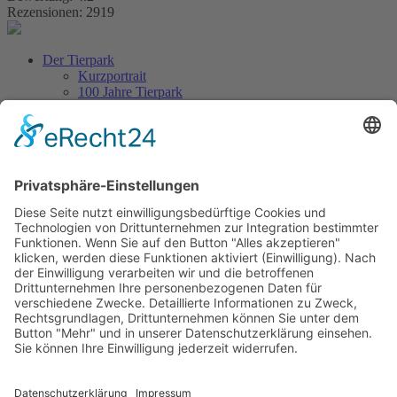
Rezensionen: 2919
Der Tierpark
Kurzportrait
100 Jahre Tierpark
Aus dem Tierpark
Tierlexikon
Artenschutz
Besuch planen
Tickets & Eintrittspreise
Lageplan
Öffnungszeiten
Anfahrt & Parken
Gastronomie
Barrierefreiheit
Kontakt
Erlebniswelt
Veranstaltungen
Höhepunkte & Feste
Ferienprogramm
Neuigkeiten
Unterstützen
Förderverein
Tierpatenschaft