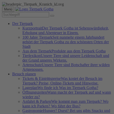
Menü
Der Tierpark
Kurzportrait
Der Tierpark Gotha ist Sehenswürdigkeit,
Erholung und Abenteuer in Einem.
100 Jahre Tierpark
Seit nunmehr einem Jahrhundert
gehört der Tierpark Gotha zu den schönsten Orten der
Stadt
Aus dem Tierpark
Produkte aus dem Tierpark Gotha
Tierlexikon
Unsere Tiere sind unsere Leidenschaft und
der Grund unseres Wirkens.
Artenschutz
Unsere Tiere sind Botschafter ihrer wilden
Artgenossen.
Besuch planen
Tickets & Eintrittspreise
Was kostet der Besuch im
Tierpark? Preise, Online-Tickets und Hinweise.
Lageplan
Wo finde ich Was im Tierpark Gotha?
Öffnungszeiten
Wann macht der Tierpark auf und wann
wieder zu?
Anfahrt & Parken
Wie kommt man zum Tierpark? Wo
kann ich Parken? Wo fährt der Bus?
Gastronomie
Hunger? Durst? Bei uns gibts Snacks und