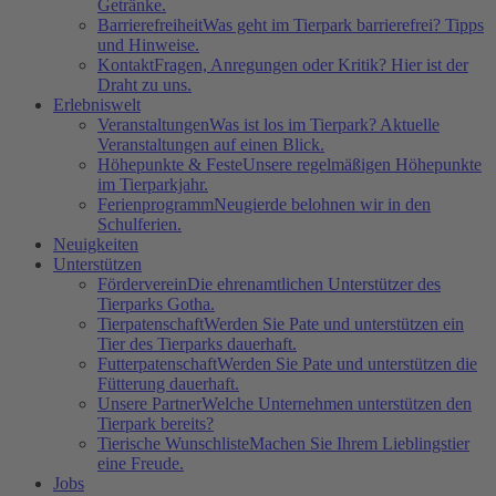
Getränke.
Barrierefreiheit
Was geht im Tierpark barrierefrei? Tipps
und Hinweise.
Kontakt
Fragen, Anregungen oder Kritik? Hier ist der
Draht zu uns.
Erlebniswelt
Veranstaltungen
Was ist los im Tierpark? Aktuelle
Veranstaltungen auf einen Blick.
Höhepunkte & Feste
Unsere regelmäßigen Höhepunkte
im Tierparkjahr.
Ferienprogramm
Neugierde belohnen wir in den
Schulferien.
Neuigkeiten
Unterstützen
Förderverein
Die ehrenamtlichen Unterstützer des
Tierparks Gotha.
Tierpatenschaft
Werden Sie Pate und unterstützen ein
Tier des Tierparks dauerhaft.
Futterpatenschaft
Werden Sie Pate und unterstützen die
Fütterung dauerhaft.
Unsere Partner
Welche Unternehmen unterstützen den
Tierpark bereits?
Tierische Wunschliste
Machen Sie Ihrem Lieblingstier
eine Freude.
Jobs