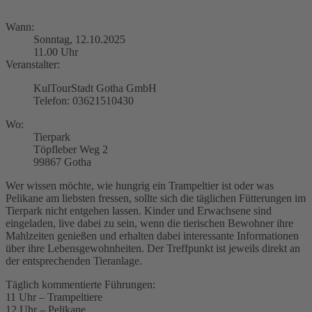
Wann:
Sonntag, 12.10.2025
11.00 Uhr
Veranstalter:
KulTourStadt Gotha GmbH
Telefon: 03621510430
Wo:
Tierpark
Töpfleber Weg 2
99867 Gotha
Wer wissen möchte, wie hungrig ein Trampeltier ist oder was
Pelikane am liebsten fressen, sollte sich die täglichen Fütterungen im
Tierpark nicht entgehen lassen. Kinder und Erwachsene sind
eingeladen, live dabei zu sein, wenn die tierischen Bewohner ihre
Mahlzeiten genießen und erhalten dabei interessante Informationen
über ihre Lebensgewohnheiten. Der Treffpunkt ist jeweils direkt an
der entsprechenden Tieranlage.
Täglich kommentierte Führungen:
11 Uhr – Trampeltiere
12 Uhr – Pelikane