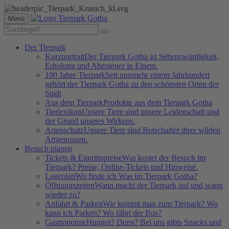
Menü
Der Tierpark
Kurzportrait
Der Tierpark Gotha ist Sehenswürdigkeit,
Erholung und Abenteuer in Einem.
100 Jahre Tierpark
Seit nunmehr einem Jahrhundert
gehört der Tierpark Gotha zu den schönsten Orten der
Stadt
Aus dem Tierpark
Produkte aus dem Tierpark Gotha
Tierlexikon
Unsere Tiere sind unsere Leidenschaft und
der Grund unseres Wirkens.
Artenschutz
Unsere Tiere sind Botschafter ihrer wilden
Artgenossen.
Besuch planen
Tickets & Eintrittspreise
Was kostet der Besuch im
Tierpark? Preise, Online-Tickets und Hinweise.
Lageplan
Wo finde ich Was im Tierpark Gotha?
Öffnungszeiten
Wann macht der Tierpark auf und wann
wieder zu?
Anfahrt & Parken
Wie kommt man zum Tierpark? Wo
kann ich Parken? Wo fährt der Bus?
Gastronomie
Hunger? Durst? Bei uns gibts Snacks und