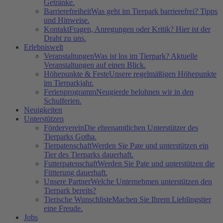
Getränke.
Barrierefreiheit
Was geht im Tierpark barrierefrei? Tipps
und Hinweise.
Kontakt
Fragen, Anregungen oder Kritik? Hier ist der
Draht zu uns.
Erlebniswelt
Veranstaltungen
Was ist los im Tierpark? Aktuelle
Veranstaltungen auf einen Blick.
Höhepunkte & Feste
Unsere regelmäßigen Höhepunkte
im Tierparkjahr.
Ferienprogramm
Neugierde belohnen wir in den
Schulferien.
Neuigkeiten
Unterstützen
Förderverein
Die ehrenamtlichen Unterstützer des
Tierparks Gotha.
Tierpatenschaft
Werden Sie Pate und unterstützen ein
Tier des Tierparks dauerhaft.
Futterpatenschaft
Werden Sie Pate und unterstützen die
Fütterung dauerhaft.
Unsere Partner
Welche Unternehmen unterstützen den
Tierpark bereits?
Tierische Wunschliste
Machen Sie Ihrem Lieblingstier
eine Freude.
Jobs