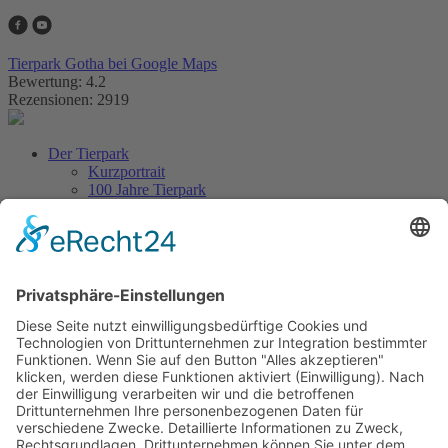
Tierpark Gotha bei Google Maps
Bewertung: 4.2
Rezensionen: 2919
Der Tierpark
Kurzportrait
100 Jahre Tierpark
Aus dem Tierpark
Tierlexikon
Artenschutz
Besuch planen
Tickets & Eintrittspreise
Lageplan
Öffnungszeiten
Anfahrt & Parken
Gastronomie
Barrierefreiheit
Kontakt
Erlebniswelt
Veranstaltungen
Höhepunkte & Feste