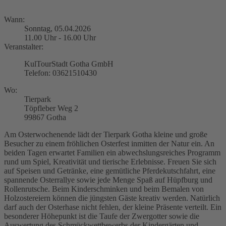
Wann:
Sonntag, 05.04.2026
11.00 Uhr - 16.00 Uhr
Veranstalter:
KulTourStadt Gotha GmbH
Telefon: 03621510430
Wo:
Tierpark
Töpfleber Weg 2
99867 Gotha
Am Osterwochenende lädt der Tierpark Gotha kleine und große
Besucher zu einem fröhlichen Osterfest inmitten der Natur ein. An
beiden Tagen erwartet Familien ein abwechslungsreiches Programm
rund um Spiel, Kreativität und tierische Erlebnisse. Freuen Sie sich
auf Speisen und Getränke, eine gemütliche Pferdekutschfahrt, eine
spannende Osterrallye sowie jede Menge Spaß auf Hüpfburg und
Rollenrutsche. Beim Kinderschminken und beim Bemalen von
Holzostereiern können die jüngsten Gäste kreativ werden. Natürlich
darf auch der Osterhase nicht fehlen, der kleine Präsente verteilt. Ein
besonderer Höhepunkt ist die Taufe der Zwergotter sowie die
Auswertung des Schmückwettbewerbs der Kindergärten und