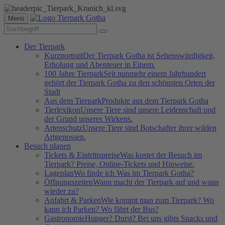
Menü
Der Tierpark
Kurzportrait
Der Tierpark Gotha ist Sehenswürdigkeit,
Erholung und Abenteuer in Einem.
100 Jahre Tierpark
Seit nunmehr einem Jahrhundert
gehört der Tierpark Gotha zu den schönsten Orten der
Stadt
Aus dem Tierpark
Produkte aus dem Tierpark Gotha
Tierlexikon
Unsere Tiere sind unsere Leidenschaft und
der Grund unseres Wirkens.
Artenschutz
Unsere Tiere sind Botschafter ihrer wilden
Artgenossen.
Besuch planen
Tickets & Eintrittspreise
Was kostet der Besuch im
Tierpark? Preise, Online-Tickets und Hinweise.
Lageplan
Wo finde ich Was im Tierpark Gotha?
Öffnungszeiten
Wann macht der Tierpark auf und wann
wieder zu?
Anfahrt & Parken
Wie kommt man zum Tierpark? Wo
kann ich Parken? Wo fährt der Bus?
Gastronomie
Hunger? Durst? Bei uns gibts Snacks und