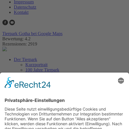
Impressum
Datenschutz
Kontakt
Tierpark Gotha bei Google Maps
Bewertung: 4.2
Rezensionen: 2919
Der Tierpark
Kurzportrait
100 Jahre Tierpark
Aus dem Tierpark
Tierlexikon
Artenschutz
Besuch planen
Tickets & Eintrittspreise
Lageplan
Öffnungszeiten
Anfahrt & Parken
Gastronomie
Barrierefreiheit
Kontakt