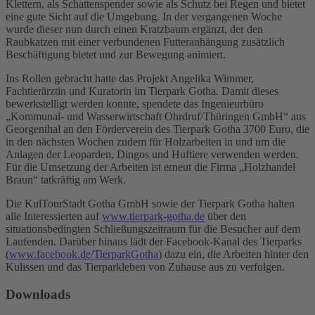
Klettern, als Schattenspender sowie als Schutz bei Regen und bietet
eine gute Sicht auf die Umgebung. In der vergangenen Woche
wurde dieser nun durch einen Kratzbaum ergänzt, der den
Raubkatzen mit einer verbundenen Futteranhängung zusätzlich
Beschäftigung bietet und zur Bewegung animiert.
Ins Rollen gebracht hatte das Projekt Angelika Wimmer,
Fachtierärztin und Kuratorin im Tierpark Gotha. Damit dieses
bewerkstelligt werden konnte, spendete das Ingenieurbüro
„Kommunal- und Wasserwirtschaft Ohrdruf/Thüringen GmbH“ aus
Georgenthal an den Förderverein des Tierpark Gotha 3700 Euro, die
in den nächsten Wochen zudem für Holzarbeiten in und um die
Anlagen der Leoparden, Dingos und Huftiere verwenden werden.
Für die Umsetzung der Arbeiten ist erneut die Firma „Holzhandel
Braun“ tatkräftig am Werk.
Die KulTourStadt Gotha GmbH sowie der Tierpark Gotha halten
alle Interessierten auf
www.tierpark-gotha.de
über den
situationsbedingten Schließungszeitraum für die Besucher auf dem
Laufenden. Darüber hinaus lädt der Facebook-Kanal des Tierparks
(
www.facebook.de/TierparkGotha
) dazu ein, die Arbeiten hinter den
Kulissen und das Tierparkleben von Zuhause aus zu verfolgen.
Downloads