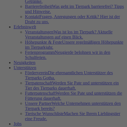
Getränke.
Barrierefreiheit
Was geht im Tierpark barrierefrei? Tipps
und Hinweise.
Kontakt
Fragen, Anregungen oder Kritik? Hier ist der
Draht zu uns.
Erlebniswelt
Veranstaltungen
Was ist los im Tierpark? Aktuelle
Veranstaltungen auf einen Blick.
Höhepunkte & Feste
Unsere regelmäßigen Höhepunkte
im Tierparkjahr.
Ferienprogramm
Neugierde belohnen wir in den
Schulferien.
Neuigkeiten
Unterstützen
Förderverein
Die ehrenamtlichen Unterstützer des
Tierparks Gotha.
Tierpatenschaft
Werden Sie Pate und unterstützen ein
Tier des Tierparks dauerhaft.
Futterpatenschaft
Werden Sie Pate und unterstützen die
Fütterung dauerhaft.
Unsere Partner
Welche Unternehmen unterstützen den
Tierpark bereits?
Tierische Wunschliste
Machen Sie Ihrem Lieblingstier
eine Freude.
Jobs