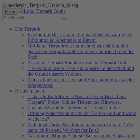
Menü
Der Tierpark
Kurzportrait
Der Tierpark Gotha ist Sehenswürdigkeit,
Erholung und Abenteuer in Einem.
100 Jahre Tierpark
Seit nunmehr einem Jahrhundert
gehört der Tierpark Gotha zu den schönsten Orten der
Stadt
Aus dem Tierpark
Produkte aus dem Tierpark Gotha
Tierlexikon
Unsere Tiere sind unsere Leidenschaft und
der Grund unseres Wirkens.
Artenschutz
Unsere Tiere sind Botschafter ihrer wilden
Artgenossen.
Besuch planen
Tickets & Eintrittspreise
Was kostet der Besuch im
Tierpark? Preise, Online-Tickets und Hinweise.
Lageplan
Wo finde ich Was im Tierpark Gotha?
Öffnungszeiten
Wann macht der Tierpark auf und wann
wieder zu?
Anfahrt & Parken
Wie kommt man zum Tierpark? Wo
kann ich Parken? Wo fährt der Bus?
Gastronomie
Hunger? Durst? Bei uns gibts Snacks und