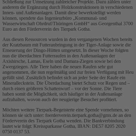
Schließung zur Umsetzung zahlreicher Projekte. Dazu zählen unter
anderem die Ergänzung durch Holzkonstruktionen in verschiedenen
Innen- und Außenanlagen. Damit diese bewerkstelligt werden
können, spendete das Ingenieurbüro „Kommunal- und
Wasserwirtschaft Ohrdruf/Thüringen GmbH“ aus Georgenthal 3700
Euro an den Förderverein des Tierpark Gotha.
Aus diesen Ressourcen wurden in den vergangenen Wochen bereits
der Kratzbaum mit Futteranbringung in der Tiger-Anlage sowie die
Erneuerung der Dingo-Hütten umgesetzt. In dieser Woche folgten
nun die überdachten Futterraufen in den Außenanlagen der
Axishirsche, Lamas, Eseln und Damara-Ziegen sowie bei den
Zwergziegen. Alle Tiere haben die neuen Raufen sehr gut
angenommen, die nun regelmäßig und zur freien Verfügung mit Heu
gefüllt sind. Zusätzlich befindet sich an jeder Seite der Raufe ein
Mineralleckstein. Die Überdachung bietet Schutz vor Regen und –
durch einen größeren Schattenwurf – vor der Sonne. Die Tiere
haben somit die Möglichkeit, sich häufiger in der Außenanlage
aufzuhalten, wovon auch der neugierige Besucher profitiert.
Möchten weitere Tierpark-Begeisterte eine Spende vornehmen, so
können sie sich unter: foerderverein.tierpark.gotha@gmx.de an den
Förderverein des Tierpark Gotha wenden. Die Bankverbindung
lautet wie folgt: Kreissparkasse Gotha, IBAN: DE57 8205 2020
0750 0137 53.