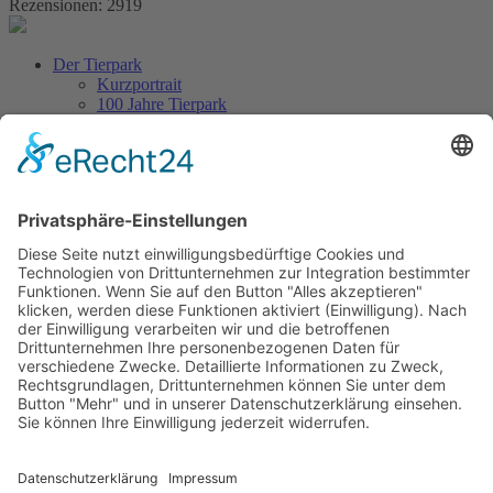
Rezensionen: 2919
Der Tierpark
Kurzportrait
100 Jahre Tierpark
Aus dem Tierpark
Tierlexikon
Artenschutz
Besuch planen
Tickets & Eintrittspreise
Lageplan
Öffnungszeiten
Anfahrt & Parken
Gastronomie
Barrierefreiheit
Kontakt
Erlebniswelt
Veranstaltungen
Höhepunkte & Feste
Ferienprogramm
Neuigkeiten
Unterstützen
Förderverein
Tierpatenschaft