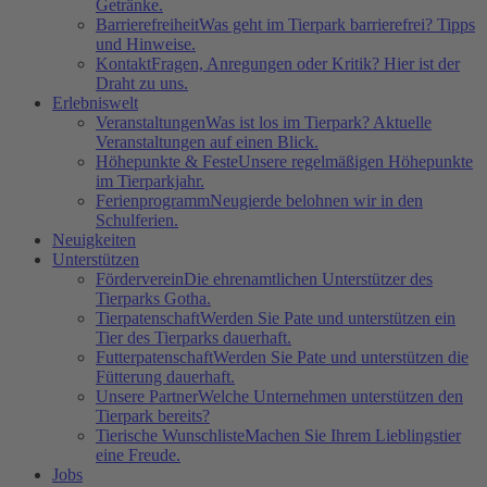
Getränke.
Barrierefreiheit
Was geht im Tierpark barrierefrei? Tipps
und Hinweise.
Kontakt
Fragen, Anregungen oder Kritik? Hier ist der
Draht zu uns.
Erlebniswelt
Veranstaltungen
Was ist los im Tierpark? Aktuelle
Veranstaltungen auf einen Blick.
Höhepunkte & Feste
Unsere regelmäßigen Höhepunkte
im Tierparkjahr.
Ferienprogramm
Neugierde belohnen wir in den
Schulferien.
Neuigkeiten
Unterstützen
Förderverein
Die ehrenamtlichen Unterstützer des
Tierparks Gotha.
Tierpatenschaft
Werden Sie Pate und unterstützen ein
Tier des Tierparks dauerhaft.
Futterpatenschaft
Werden Sie Pate und unterstützen die
Fütterung dauerhaft.
Unsere Partner
Welche Unternehmen unterstützen den
Tierpark bereits?
Tierische Wunschliste
Machen Sie Ihrem Lieblingstier
eine Freude.
Jobs