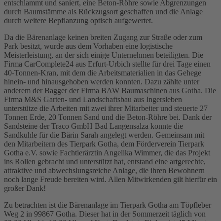
entschlammt und saniert, eine Beton-Röhre sowie Abgrenzungen
durch Baumstämme als Rückzugsort geschaffen und die Anlage
durch weitere Bepflanzung optisch aufgewertet.
Da die Bärenanlage keinen breiten Zugang zur Straße oder zum
Park besitzt, wurde aus dem Vorhaben eine logistische
Meisterleistung, an der sich einige Unternehmen beteiligten. Die
Firma CarComplete24 aus Erfurt-Urbich stellte für drei Tage einen
40-Tonnen-Kran, mit dem die Arbeitsmaterialien in das Gehege
hinein- und hinausgehoben werden konnten. Dazu zählte unter
anderem der Bagger der Firma BAW Baumaschinen aus Gotha. Die
Firma M&S Garten- und Landschaftsbau aus Ingersleben
unterstütze die Arbeiten mit zwei ihrer Mitarbeiter und steuerte 27
Tonnen Erde, 20 Tonnen Sand und die Beton-Röhre bei. Dank der
Sandsteine der Traco GmbH Bad Langensalza konnte die
Sandkuhle für die Bärin Sarah angelegt werden. Gemeinsam mit
den Mitarbeitern des Tierpark Gotha, dem Förderverein Tierpark
Gotha e.V. sowie Fachtierärztin Angelika Wimmer, die das Projekt
ins Rollen gebracht und unterstützt hat, entstand eine artgerechte,
attraktive und abwechslungsreiche Anlage, die ihren Bewohnern
noch lange Freude bereiten wird. Allen Mitwirkenden gilt hierfür ein
großer Dank!
Zu betrachten ist die Bärenanlage im Tierpark Gotha am Töpfleber
Weg 2 in 99867 Gotha. Dieser hat in der Sommerzeit täglich von