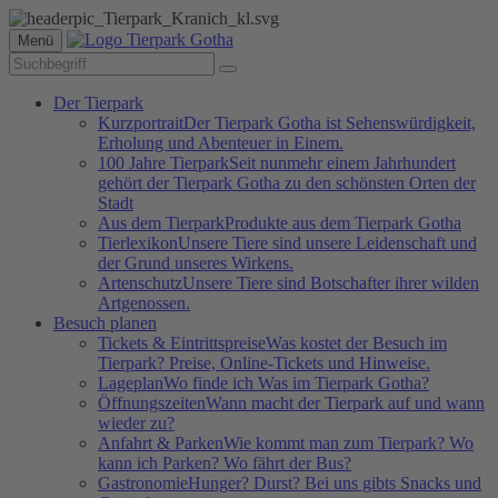
Menü
Der Tierpark
Kurzportrait
Der Tierpark Gotha ist Sehenswürdigkeit,
Erholung und Abenteuer in Einem.
100 Jahre Tierpark
Seit nunmehr einem Jahrhundert
gehört der Tierpark Gotha zu den schönsten Orten der
Stadt
Aus dem Tierpark
Produkte aus dem Tierpark Gotha
Tierlexikon
Unsere Tiere sind unsere Leidenschaft und
der Grund unseres Wirkens.
Artenschutz
Unsere Tiere sind Botschafter ihrer wilden
Artgenossen.
Besuch planen
Tickets & Eintrittspreise
Was kostet der Besuch im
Tierpark? Preise, Online-Tickets und Hinweise.
Lageplan
Wo finde ich Was im Tierpark Gotha?
Öffnungszeiten
Wann macht der Tierpark auf und wann
wieder zu?
Anfahrt & Parken
Wie kommt man zum Tierpark? Wo
kann ich Parken? Wo fährt der Bus?
Gastronomie
Hunger? Durst? Bei uns gibts Snacks und