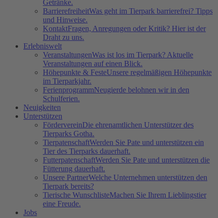
Getränke.
Barrierefreiheit
Was geht im Tierpark barrierefrei? Tipps
und Hinweise.
Kontakt
Fragen, Anregungen oder Kritik? Hier ist der
Draht zu uns.
Erlebniswelt
Veranstaltungen
Was ist los im Tierpark? Aktuelle
Veranstaltungen auf einen Blick.
Höhepunkte & Feste
Unsere regelmäßigen Höhepunkte
im Tierparkjahr.
Ferienprogramm
Neugierde belohnen wir in den
Schulferien.
Neuigkeiten
Unterstützen
Förderverein
Die ehrenamtlichen Unterstützer des
Tierparks Gotha.
Tierpatenschaft
Werden Sie Pate und unterstützen ein
Tier des Tierparks dauerhaft.
Futterpatenschaft
Werden Sie Pate und unterstützen die
Fütterung dauerhaft.
Unsere Partner
Welche Unternehmen unterstützen den
Tierpark bereits?
Tierische Wunschliste
Machen Sie Ihrem Lieblingstier
eine Freude.
Jobs