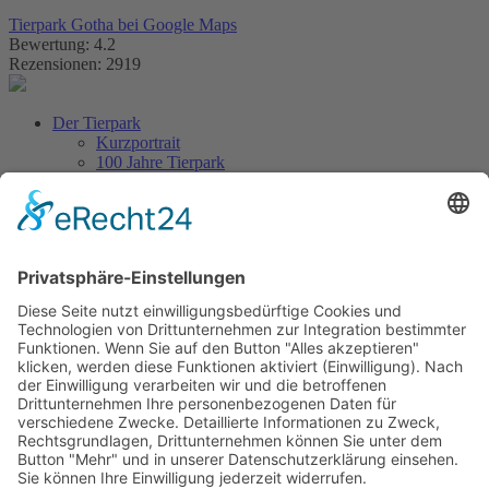
Tierpark Gotha bei Google Maps
Bewertung: 4.2
Rezensionen: 2919
Der Tierpark
Kurzportrait
100 Jahre Tierpark
Aus dem Tierpark
Tierlexikon
Artenschutz
Besuch planen
Tickets & Eintrittspreise
Lageplan
Öffnungszeiten
Anfahrt & Parken
Gastronomie
Barrierefreiheit
Kontakt
Erlebniswelt
Veranstaltungen
Höhepunkte & Feste
Ferienprogramm
Neuigkeiten