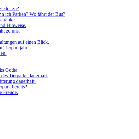
ieder zu?
 ich Parken? Wo fährt der Bus?
etränke.
 und Hinweise.
ht zu uns.
taltungen auf einen Blick.
 Tierparkjahr.
ien.
rks Gotha.
 des Tierparks dauerhaft.
tterung dauerhaft.
rpark bereits?
e Freude.