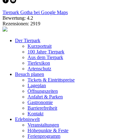
Tierpark Gotha bei Google Maps
Bewertung: 4.2
Rezensionen: 2919
Der Tierpark
Kurzportrait
100 Jahre Tierpark
Aus dem Tierpark
Tierlexikon
Artenschutz
Besuch planen
Tickets & Eintrittspreise
Lageplan
Öffnungszeiten
Anfahrt & Parken
Gastronomie
Barrierefreiheit
Kontakt
Erlebniswelt
Veranstaltungen
Höhepunkte & Feste
Ferienprogramm