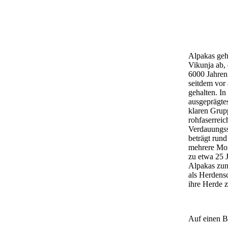
Alpakas geh
Vikunja ab,
6000 Jahren
seitdem vor 
gehalten. In
ausgeprägtes
klaren Grupp
rohfaserreic
Verdauungss
beträgt rund
mehrere Mon
zu etwa 25 
Alpakas zun
als Herdensc
ihre Herde z
Auf einen B