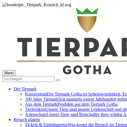
Menü
Der Tierpark
Kurzportrait
Der Tierpark Gotha ist Sehenswürdigkeit, E
100 Jahre Tierpark
Seit nunmehr einem Jahrhundert gehör
Aus dem Tierpark
Produkte aus dem Tierpark Gotha
Tierlexikon
Unsere Tiere sind unsere Leidenschaft und d
Artenschutz
Unsere Tiere sind Botschafter ihrer wilden A
Besuch planen
Tickets & Eintrittspreise
Was kostet der Besuch im Tierpa