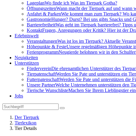
Lageplan
Wo finde ich Was im Tierpark Gotha?
Öffnungszeiten
Wann macht der Tierpark auf und wann w
Anfahrt & Parken
Wie kommt man zum Tierpark? Wo kann
Gastronomie
Hunger? Durst? Bei uns gibts Snacks und G
Barrierefreiheit
Was geht im Tierpark barrierefrei? Tipps
Kontakt
Fragen, Anregungen oder Kritik? Hier ist der Dra
Erlebniswelt
Veranstaltungen
Was ist los im Tierpark? Aktuelle Verans
Höhepunkte & Feste
Unsere regelmäßigen Höhepunkte im
Ferienprogramm
Neugierde belohnen wir in den Schulfer
Neuigkeiten
Unterstützen
Förderverein
Die ehrenamtlichen Unterstützer des Tierpa
Tierpatenschaft
Werden Sie Pate und unterstützen ein Tier
Futterpatenschaft
Werden Sie Pate und unterstützen die Fü
Unsere Partner
Welche Unternehmen unterstützen den Tie
Tierische Wunschliste
Machen Sie Ihrem Lieblingstier ein
Jobs
Der Tierpark
Tierlexikon
Tier Details