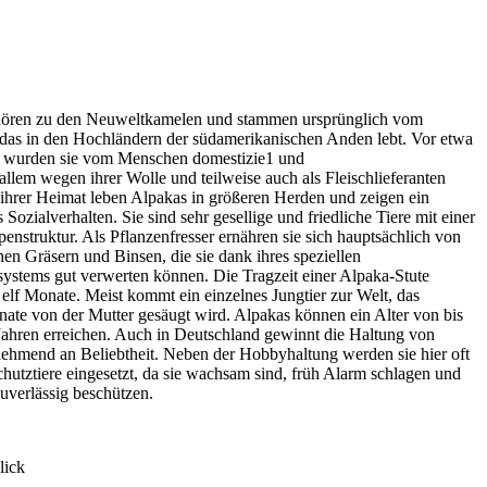
ören zu den Neuweltkamelen und stammen ursprünglich vom
 das in den Hochländern der südamerikanischen Anden lebt. Vor etwa
 wurden sie vom Menschen domestizie1 und
allem wegen ihrer Wolle und teilweise auch als Fleischlieferanten
 ihrer Heimat leben Alpakas in größeren Herden und zeigen ein
 Sozialverhalten. Sie sind sehr gesellige und friedliche Tiere mit einer
enstruktur. Als Pflanzenfresser ernähren sie sich hauptsächlich von
hen Gräsern und Binsen, die sie dank ihres speziellen
ystems gut verwerten können. Die Tragzeit einer Alpaka-Stute
 elf Monate. Meist kommt ein einzelnes Jungtier zur Welt, das
ate von der Mutter gesäugt wird. Alpakas können ein Alter von bis
Jahren erreichen. Auch in Deutschland gewinnt die Haltung von
ehmend an Beliebtheit. Neben der Hobbyhaltung werden sie hier oft
hutztiere eingesetzt, da sie wachsam sind, früh Alarm schlagen und
uverlässig beschützen.
lick