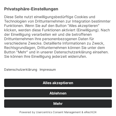
Besuch planen
Tickets & Eintrittspreise
Lageplan
Öffnungszeiten
Anfahrt & Parken
Gastronomie
Barrierefreiheit
Kontakt
Erlebniswelt
Veranstaltungen
Höhepunkte & Feste
Ferienprogramm
Neuigkeiten
Unterstützen
Förderverein
Tierpatenschaft
Futterpatenschaft
Unsere Partner
Tierische Wunschliste
Öffnungszeiten
Eintrittspreise
Anfahrt
Lageplan
Unterstützen