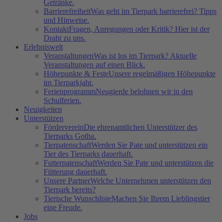
Getränke.
Barrierefreiheit
Was geht im Tierpark barrierefrei? Tipps
und Hinweise.
Kontakt
Fragen, Anregungen oder Kritik? Hier ist der
Draht zu uns.
Erlebniswelt
Veranstaltungen
Was ist los im Tierpark? Aktuelle
Veranstaltungen auf einen Blick.
Höhepunkte & Feste
Unsere regelmäßigen Höhepunkte
im Tierparkjahr.
Ferienprogramm
Neugierde belohnen wir in den
Schulferien.
Neuigkeiten
Unterstützen
Förderverein
Die ehrenamtlichen Unterstützer des
Tierparks Gotha.
Tierpatenschaft
Werden Sie Pate und unterstützen ein
Tier des Tierparks dauerhaft.
Futterpatenschaft
Werden Sie Pate und unterstützen die
Fütterung dauerhaft.
Unsere Partner
Welche Unternehmen unterstützen den
Tierpark bereits?
Tierische Wunschliste
Machen Sie Ihrem Lieblingstier
eine Freude.
Jobs