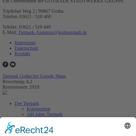
Ein Unternehmen der GOTHAER STADTWERKE GRUPPE
Töpfleber Weg 2 | 99867 Gotha
Telefon: 03621 / 510 460
Telefax: 03621 / 510 449
E-Mail:
Tierpark-Assistenz
@
kultourstadt.de
Impressum
Datenschutz
Kontakt
Tierpark Gotha bei Google Maps
Bewertung: 4.2
Rezensionen: 2919
Der Tierpark
Kurzportrait
100 Jahre Tierpark
Aus dem Tierpark
Tierlexikon
Artenschutz