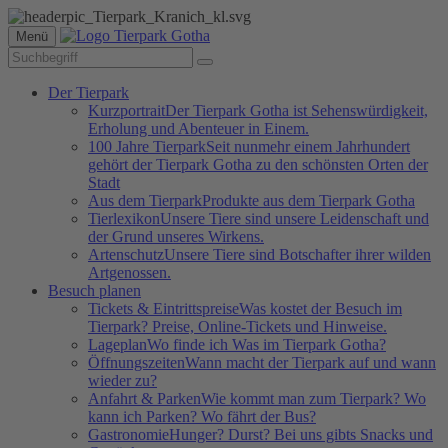
Menü
Der Tierpark
Kurzportrait
Der Tierpark Gotha ist Sehenswürdigkeit,
Erholung und Abenteuer in Einem.
100 Jahre Tierpark
Seit nunmehr einem Jahrhundert
gehört der Tierpark Gotha zu den schönsten Orten der
Stadt
Aus dem Tierpark
Produkte aus dem Tierpark Gotha
Tierlexikon
Unsere Tiere sind unsere Leidenschaft und
der Grund unseres Wirkens.
Artenschutz
Unsere Tiere sind Botschafter ihrer wilden
Artgenossen.
Besuch planen
Tickets & Eintrittspreise
Was kostet der Besuch im
Tierpark? Preise, Online-Tickets und Hinweise.
Lageplan
Wo finde ich Was im Tierpark Gotha?
Öffnungszeiten
Wann macht der Tierpark auf und wann
wieder zu?
Anfahrt & Parken
Wie kommt man zum Tierpark? Wo
kann ich Parken? Wo fährt der Bus?
Gastronomie
Hunger? Durst? Bei uns gibts Snacks und