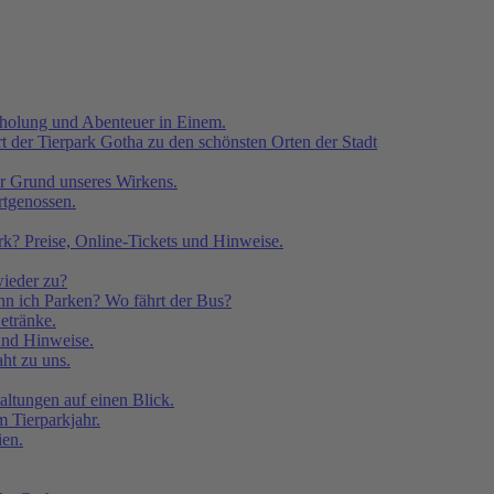
rholung und Abenteuer in Einem.
t der Tierpark Gotha zu den schönsten Orten der Stadt
er Grund unseres Wirkens.
rtgenossen.
rk? Preise, Online-Tickets und Hinweise.
ieder zu?
 ich Parken? Wo fährt der Bus?
etränke.
 und Hinweise.
ht zu uns.
taltungen auf einen Blick.
 Tierparkjahr.
ien.