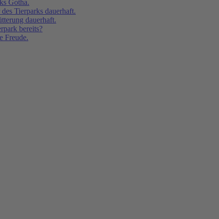
rks Gotha.
 des Tierparks dauerhaft.
tterung dauerhaft.
rpark bereits?
e Freude.