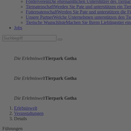
Förderverein
Die ehrenamtlichen Unterstützer des Tierpa
Tierpatenschaft
Werden Sie Pate und unterstützen ein Tier
Futterpatenschaft
Werden Sie Pate und unterstützen die Fü
Unsere Partner
Welche Unternehmen unterstützen den Tie
Tierische Wunschliste
Machen Sie Ihrem Lieblingstier ein
Jobs
Die Erlebniswelt
Tierpark Gotha
Die Erlebniswelt
Tierpark Gotha
Die Erlebniswelt
Tierpark Gotha
Erlebniswelt
Veranstaltungen
Details
Führungen