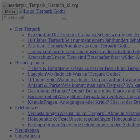
Menü
Der Tierpark
Kurzportrait
Der Tierpark Gotha ist Sehenswürdigkeit, E
100 Jahre Tierpark
Seit nunmehr einem Jahrhundert gehör
Aus dem Tierpark
Produkte aus dem Tierpark Gotha
Tierlexikon
Unsere Tiere sind unsere Leidenschaft und d
Artenschutz
Unsere Tiere sind Botschafter ihrer wilden A
Besuch planen
Tickets & Eintrittspreise
Was kostet der Besuch im Tierpa
Lageplan
Wo finde ich Was im Tierpark Gotha?
Öffnungszeiten
Wann macht der Tierpark auf und wann w
Anfahrt & Parken
Wie kommt man zum Tierpark? Wo kann
Gastronomie
Hunger? Durst? Bei uns gibts Snacks und G
Barrierefreiheit
Was geht im Tierpark barrierefrei? Tipps
Kontakt
Fragen, Anregungen oder Kritik? Hier ist der Dra
Erlebniswelt
Veranstaltungen
Was ist los im Tierpark? Aktuelle Verans
Höhepunkte & Feste
Unsere regelmäßigen Höhepunkte im
Ferienprogramm
Neugierde belohnen wir in den Schulfer
Neuigkeiten
Unterstützen