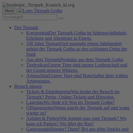
Menü
Der Tierpark
Kurzportrait
Der Tierpark Gotha ist Sehenswürdigkeit,
Erholung und Abenteuer in Einem.
100 Jahre Tierpark
Seit nunmehr einem Jahrhundert
gehört der Tierpark Gotha zu den schönsten Orten der
Stadt
Aus dem Tierpark
Produkte aus dem Tierpark Gotha
Tierlexikon
Unsere Tiere sind unsere Leidenschaft und
der Grund unseres Wirkens.
Artenschutz
Unsere Tiere sind Botschafter ihrer wilden
Artgenossen.
Besuch planen
Tickets & Eintrittspreise
Was kostet der Besuch im
Tierpark? Preise, Online-Tickets und Hinweise.
Lageplan
Wo finde ich Was im Tierpark Gotha?
Öffnungszeiten
Wann macht der Tierpark auf und wann
wieder zu?
Anfahrt & Parken
Wie kommt man zum Tierpark? Wo
kann ich Parken? Wo fährt der Bus?
Gastronomie
Hunger? Durst? Bei uns gibts Snacks und