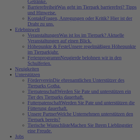
Getränke.
Barrierefreiheit
Was geht im Tierpark barrierefrei? Tipps
und Hinweise.
Kontakt
Fragen, Anregungen oder Kritik? Hier ist der
Draht zu uns.
Erlebniswelt
Veranstaltungen
Was ist los im Tierpark? Aktuelle
Veranstaltungen auf einen Blick.
Höhepunkte & Feste
Unsere regelmäßigen Höhepunkte
im Tierparkjahr.
Ferienprogramm
Neugierde belohnen wir in den
Schulferien.
Neuigkeiten
Unterstützen
Förderverein
Die ehrenamtlichen Unterstützer des
Tierparks Gotha.
Tierpatenschaft
Werden Sie Pate und unterstützen ein
Tier des Tierparks dauerhaft.
Futterpatenschaft
Werden Sie Pate und unterstützen die
Fütterung dauerhaft.
Unsere Partner
Welche Unternehmen unterstützen den
Tierpark bereits?
Tierische Wunschliste
Machen Sie Ihrem Lieblingstier
eine Freude.
Jobs