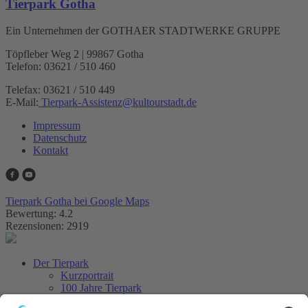
Tierpark Gotha
Ein Unternehmen der GOTHAER STADTWERKE GRUPPE
Töpfleber Weg 2 | 99867 Gotha
Telefon: 03621 / 510 460
Telefax: 03621 / 510 449
E-Mail:
Tierpark-Assistenz
@
kultourstadt.de
Impressum
Datenschutz
Kontakt
Tierpark Gotha bei Google Maps
Bewertung: 4.2
Rezensionen: 2919
Der Tierpark
Kurzportrait
100 Jahre Tierpark
Aus dem Tierpark