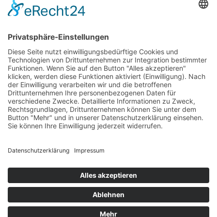
Tierlexikon
Artenschutz
Besuch planen
Tickets & Eintrittspreise
Lageplan
Öffnungszeiten
Anfahrt & Parken
Gastronomie
Barrierefreiheit
Kontakt
Erlebniswelt
Veranstaltungen
Höhepunkte & Feste
Ferienprogramm
Neuigkeiten
Unterstützen
Förderverein
Tierpatenschaft
Futterpatenschaft
Unsere Partner
Tierische Wunschliste
Öffnungszeiten
Eintrittspreise
Anfahrt